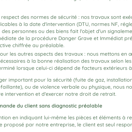
 respect des normes de sécurité : nos travaux sont exé
icables à la date d'intervention (DTU, normes NF, régl
té des personnes ou des biens fait l'objet d'un signalem
médiate de la procédure Danger Grave et Immédiat prévu
ctive chiffrée au préalable.
ur les autres aspects des travaux : nous mettons en 
cessaires à la bonne réalisation des travaux selon les 
erminé lorsque celui-ci dépend de facteurs extérieurs à
r important pour la sécurité (fuite de gaz, installatio
aillante), ou de violence verbale ou physique, nous no
ntervention et d'exercer notre droit de retrait.
emande du client sans diagnostic préalable
vention en indiquant lui-même les pièces et éléments à r
 proposé par notre entreprise, le client est seul respo