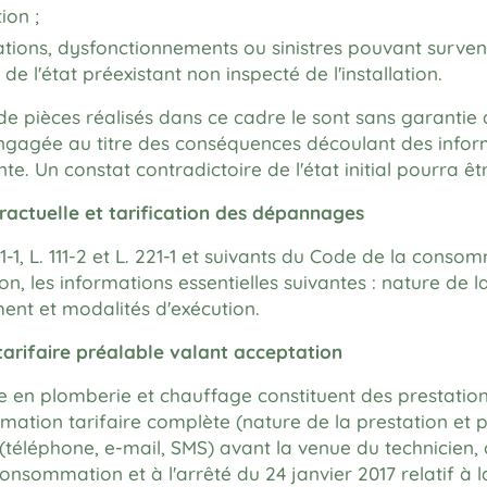
ion ;
tions, dysfonctionnements ou sinistres pouvant survenir
e l'état préexistant non inspecté de l'installation.
 pièces réalisés dans ce cadre le sont sans garantie d
ngagée au titre des conséquences découlant des informa
e. Un constat contradictoire de l'état initial pourra êtr
tractuelle et tarification des dépannages
1-1, L. 111-2 et L. 221-1 et suivants du Code de la co
ion, les informations essentielles suivantes : nature de l
ent et modalités d'exécution.
tarifaire préalable valant acceptation
en plomberie et chauffage constituent des prestations
ormation tarifaire complète (nature de la prestation e
(téléphone, e-mail, SMS) avant la venue du technicien,
consommation et à l'arrêté du 24 janvier 2017 relatif à l